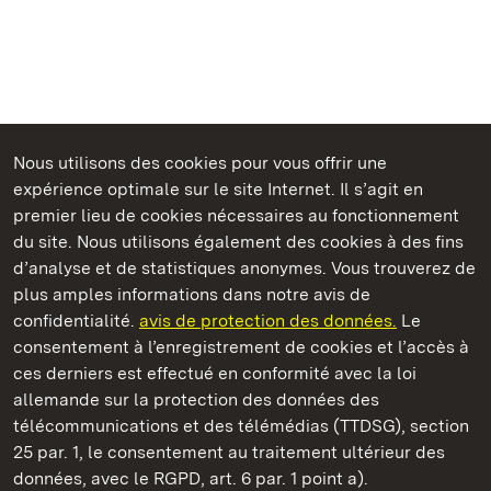
Nous utilisons des cookies pour vous offrir une
expérience optimale sur le site Internet. Il s’agit en
Châteaux et jardins publics du Bade-Wurtemberg
premier lieu de cookies nécessaires au fonctionnement
du site. Nous utilisons également des cookies à des fins
d’analyse et de statistiques anonymes. Vous trouverez de
plus amples informations dans notre avis de
confidentialité.
avis de protection des données.
Le
Monastère de Wiblingen
consentement à l’enregistrement de cookies et l’accès à
ces derniers est effectué en conformité avec la loi
Châteaux et jardins publics du Bade-Wurtemberg
allemande sur la protection des données des
télécommunications et des télémédias (TTDSG), section
FAQ et réponses
Mentions légales
Protection des données
25 par. 1, le consentement au traitement ultérieur des
Explications sur l’accessibilité
données, avec le RGPD, art. 6 par. 1 point a).
BITV-konform (geprüfte Seiten)