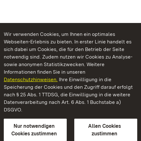
Wir verwenden Cookies, um Ihnen ein optimales
Webseiten-Erlebnis zu bieten. In erster Linie handelt es
Kommen. Staunen. Genießen.
sich dabei um Cookies, die für den Betrieb der Seite
notwendig sind. Zudem nutzen wir Cookies zu Analyse-
sowie anonymen Statistikzwecken. Weitere
Informationen finden Sie in unseren
Datenschutzhinweisen.
Ihre Einwilligung in die
Kloster Wiblingen
Speicherung der Cookies und den Zugriff darauf erfolgt
nach § 25 Abs. 1 TTDSG, die Einwilligung in die weitere
Staatliche Schlösser und Gärten Baden-Württemberg
Datenverarbeitung nach Art. 6 Abs. 1 Buchstabe a)
DSGVO.
Kontakt
FAQ
Impressum
Datenschutz
Gebärdensprache
Leichte Sprache
Erklärung zur Barrierefreiheit
Nur notwendigen
Allen Cookies
BITV-konform (geprüfte Seiten)
Cookies zustimmen
zustimmen