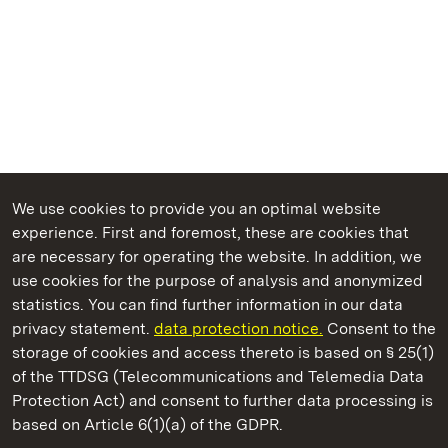
We use cookies to provide you an optimal website
experience. First and foremost, these are cookies that
are necessary for operating the website. In addition, we
use cookies for the purpose of analysis and anonymized
State Palaces and Gardens of Baden-Wuerttemberg
statistics. You can find further information in our data
privacy statement.
data protection notice.
Consent to the
storage of cookies and access thereto is based on § 25(1)
of the TTDSG (Telecommunications and Telemedia Data
Wiblingen Monastery
Protection Act) and consent to further data processing is
based on Article 6(1)(a) of the GDPR.