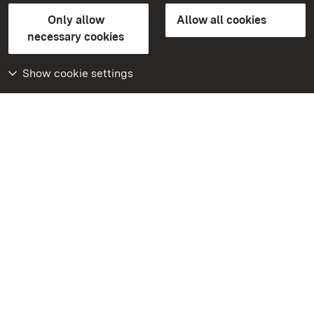
State Palaces and Gardens of Baden-Wuerttemberg
Only allow
Allow all cookies
FAQ
Masthead
Data protection
necessary cookies
Declaration on barrier-free access
BITV-konform (geprüfte Seiten)
Show cookie settings
More
Home
Monuments
Visit our Facebook
page
Visit our Instagram
page
Visit our YouTube
channel
Get to know our apps
Google Play Store
App Store for iPhone