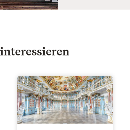
e digital aufbereitet
interessieren
hwaben & Ulm
Kloster Schussenried - Himmlisch Barock, herrlich