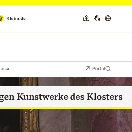
Kleinode
resse
Portal
igen Kunstwerke des Klosters
Sie das historische Ambiente
en Sie auf Entdeckungsreise
Kommen und Staunen