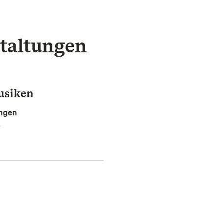
taltungen
usiken
ingen
r