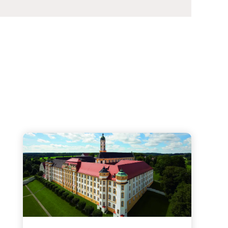
 kulturell
Kloster Ochsenhausen - Prachtvoll erhaltene Baro