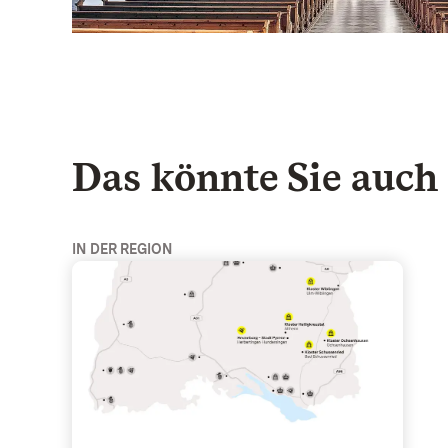
Virtueller Rundgang zur Klosterkirche - Für zu Haus
Das könnte Sie auch 
IN DER REGION
Klöster und Kelten in Oberschwaben - Obersc