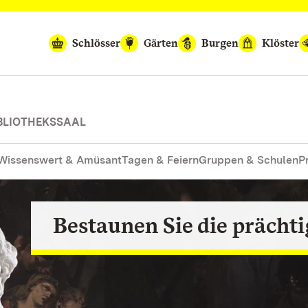
Schlösser
Gärten
Burgen
Klöster
BLIOTHEKSSAAL
Wissenswert & Amüsant
Tagen & Feiern
Gruppen & Schulen
P
rbe
Bestaunen Sie die prächt
Genießen 
Geh