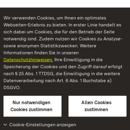
Wir verwenden Cookies, um Ihnen ein optimales
Webseiten-Erlebnis zu bieten. In erster Linie handelt es
Kommen. Staunen. Genießen.
sich dabei um Cookies, die für den Betrieb der Seite
notwendig sind. Zudem nutzen wir Cookies zu Analyse-
sowie anonymen Statistikzwecken. Weitere
Informationen finden Sie in unseren
Datenschutzhinweisen.
Ihre Einwilligung in die
Kloster Wiblingen
Speicherung der Cookies und den Zugriff darauf erfolgt
nach § 25 Abs. 1 TTDSG, die Einwilligung in die weitere
Staatliche Schlösser und Gärten Baden-Württemberg
Datenverarbeitung nach Art. 6 Abs. 1 Buchstabe a)
DSGVO.
Kontakt
FAQ
Impressum
Datenschutz
Gebärdensprache
Leichte Sprache
Erklärung zur Barrierefreiheit
Nur notwendigen
Allen Cookies
BITV-konform (geprüfte Seiten)
Cookies zustimmen
zustimmen
Cookie-Einstellungen anzeigen
Weiteres