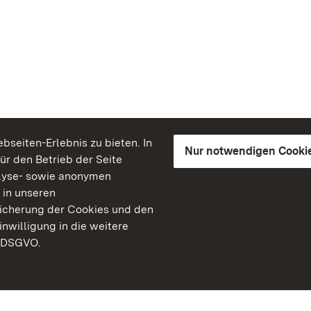
seiten-Erlebnis zu bieten. In
Nur notwendigen Cooki
für den Betrieb der Seite
lyse- sowie anonymen
 in unseren
peicherung der Cookies und den
inwilligung in die weitere
) DSGVO.
Staatliche Schlösser un
Baden-Württemberg
Kontakt