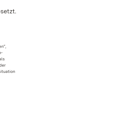
setzt.
en“,
n-
als
der
ituation