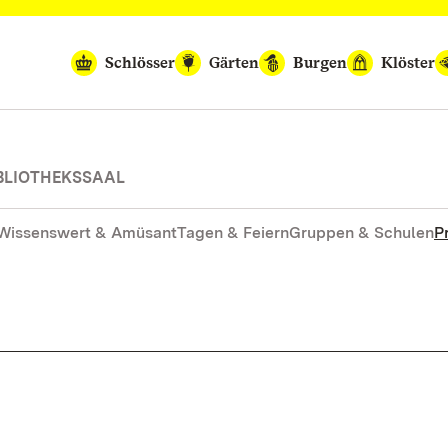
Schlösser
Gärten
Burgen
Klöster
BLIOTHEKSSAAL
Wissenswert & Amüsant
Tagen & Feiern
Gruppen & Schulen
P