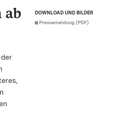
 ab
DOWNLOAD UND BILDER
Pressemeldung (PDF)
 der
n
teres,
en
ten