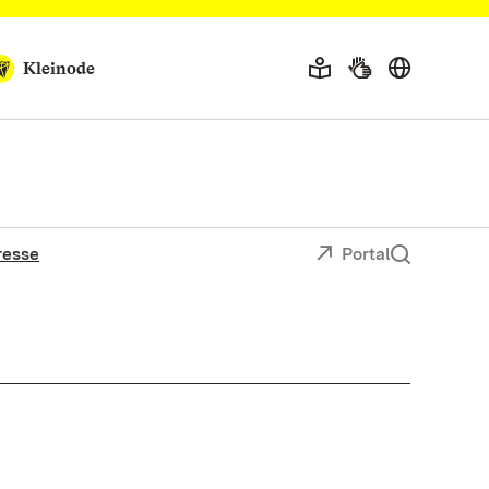
Kleinode
resse
Portal