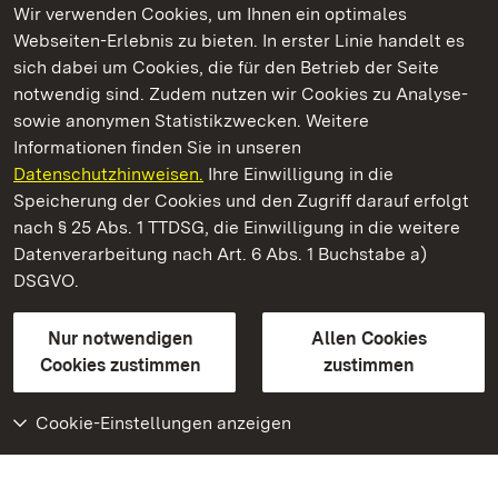
Wir verwenden Cookies, um Ihnen ein optimales
Webseiten-Erlebnis zu bieten. In erster Linie handelt es
Kommen. Staunen. Genießen.
sich dabei um Cookies, die für den Betrieb der Seite
notwendig sind. Zudem nutzen wir Cookies zu Analyse-
sowie anonymen Statistikzwecken. Weitere
Informationen finden Sie in unseren
Datenschutzhinweisen.
Ihre Einwilligung in die
Kloster Wiblingen
Speicherung der Cookies und den Zugriff darauf erfolgt
nach § 25 Abs. 1 TTDSG, die Einwilligung in die weitere
Staatliche Schlösser und Gärten Baden-Württemberg
Datenverarbeitung nach Art. 6 Abs. 1 Buchstabe a)
DSGVO.
Kontakt
FAQ
Impressum
Datenschutz
Gebärdensprache
Leichte Sprache
Erklärung zur Barrierefreiheit
Nur notwendigen
Allen Cookies
BITV-konform (geprüfte Seiten)
Cookies zustimmen
zustimmen
Cookie-Einstellungen anzeigen
Weiteres
Portal
Monumente