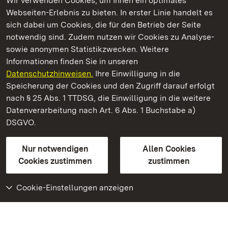
Wir verwenden Cookies, um Ihnen ein optimales
Webseiten-Erlebnis zu bieten. In erster Linie handelt es
Kommen. Staunen. Genießen.
sich dabei um Cookies, die für den Betrieb der Seite
notwendig sind. Zudem nutzen wir Cookies zu Analyse-
sowie anonymen Statistikzwecken. Weitere
Informationen finden Sie in unseren
Datenschutzhinweisen.
Ihre Einwilligung in die
Kloster Wiblingen
Speicherung der Cookies und den Zugriff darauf erfolgt
nach § 25 Abs. 1 TTDSG, die Einwilligung in die weitere
Staatliche Schlösser und Gärten Baden-Württemberg
Datenverarbeitung nach Art. 6 Abs. 1 Buchstabe a)
DSGVO.
Kontakt
FAQ
Impressum
Datenschutz
Gebärdensprache
Leichte Sprache
Erklärung zur Barrierefreiheit
Nur notwendigen
Allen Cookies
BITV-konform (geprüfte Seiten)
Cookies zustimmen
zustimmen
Cookie-Einstellungen anzeigen
Weiteres
Portal
Monumente
Besuchen Sie uns auf